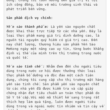
đồng. Chúng tôi luôn hướng đến giá trị vì lợi 
ích cộng đồng, bảo vệ môi trường sinh thái và 
phát triển bền vững.

Sản phẩm dịch vụ chính:
Yến sào thành phẩm:
 Là yến sào nguyên chất 
được khai thác trực tiếp từ các nhà yến. Đây là 
loại thực phẩm mang giá trị dinh dưỡng cao, là 
nguồn tài nguyên quý hiếm có giá trị cao. Đến 
nay chất lượng, thương hiệu sản phẩm Yến Sào 
MeKong ngày một nâng cao uy tín, từng bước khẳng 
định vị thế của mình trên thị trường trong nước 
và quốc tế.

Yến sào tinh chế:
 Nhằm đem đến cho người tiêu 
dùng trong nước cơ hội được thưởng thức loại 
thực phẩm bổ dưỡng và độc đáo một cách tiện 
dụng, chúng tôi cung cấp cho thị trường mặt hàng 
yến sào tinh chế. Sản phẩm yến sào nguyên chất 
từ các nhà yến đã được kiểm tra và cấp giấy 
chứng nhận đạt tiêu chuẩn an toàn thực phẩm do 
Sở Y tế cấp.Với mẫu mã thiết kế sang trọng rất 
thích hợp làm quà tặng, luôn được người tiêu 
dùng trong và ngoài nước tín nhiệm và tin cậy về 