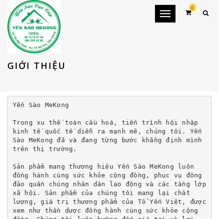
0
Toggle
navigation
GIỚI THIỆU
Yến Sào MeKong

Trong xu thế toàn cầu hoá, tiến trình hội nhập 
kinh tế quốc tế diễn ra mạnh mẽ, chúng tôi. Yến 
Sào MeKong đã và đang từng bước khẳng định mình 
trên thị trường.

Sản phẩm mang thương hiệu Yến Sào MeKong luôn 
đồng hành cùng sức khỏe cộng đồng, phục vụ đông 
đảo quần chúng nhân dân lao động và các tầng lớp 
xã hội. Sản phẩm của chúng tôi mang lại chất 
lượng, giá trị thương phẩm của Tổ Yến Việt, được 
xem như thần dược đồng hành cùng sức khỏe cộng 